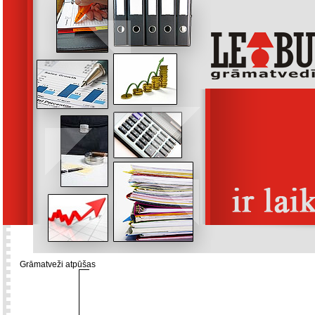
Grāmatveži atpūšas